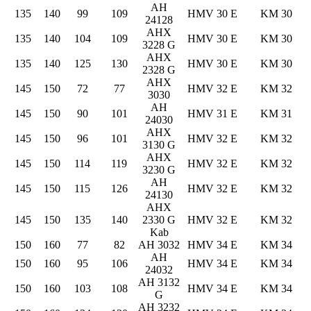
AH
135
140
99
109
HMV 30 E
KM 30
24128
AHX
135
140
104
109
HMV 30 E
KM 30
3228 G
AHX
135
140
125
130
HMV 30 E
KM 30
2328 G
AHX
145
150
72
77
HMV 32 E
KM 32
3030
AH
145
150
90
101
HMV 31 E
KM 31
24030
AHX
145
150
96
101
HMV 32 E
KM 32
3130 G
AHX
145
150
114
119
HMV 32 E
KM 32
3230 G
AH
145
150
115
126
HMV 32 E
KM 32
24130
AHX
145
150
135
140
2330 G
HMV 32 E
KM 32
Kab
150
160
77
82
AH 3032
HMV 34 E
KM 34
AH
150
160
95
106
HMV 34 E
KM 34
24032
AH 3132
150
160
103
108
HMV 34 E
KM 34
G
AH 3232