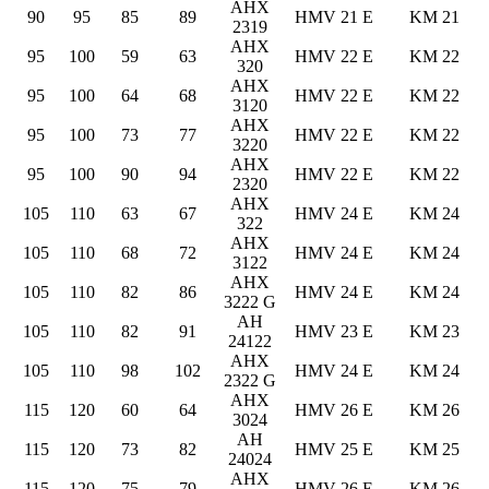
AHX
90
95
85
89
HMV 21 E
KM 21
2319
AHX
95
100
59
63
HMV 22 E
KM 22
320
AHX
95
100
64
68
HMV 22 E
KM 22
3120
AHX
95
100
73
77
HMV 22 E
KM 22
3220
AHX
95
100
90
94
HMV 22 E
KM 22
2320
AHX
105
110
63
67
HMV 24 E
KM 24
322
AHX
105
110
68
72
HMV 24 E
KM 24
3122
AHX
105
110
82
86
HMV 24 E
KM 24
3222 G
AH
105
110
82
91
HMV 23 E
KM 23
24122
AHX
105
110
98
102
HMV 24 E
KM 24
2322 G
AHX
115
120
60
64
HMV 26 E
KM 26
3024
AH
115
120
73
82
HMV 25 E
KM 25
24024
AHX
115
120
75
79
HMV 26 E
KM 26