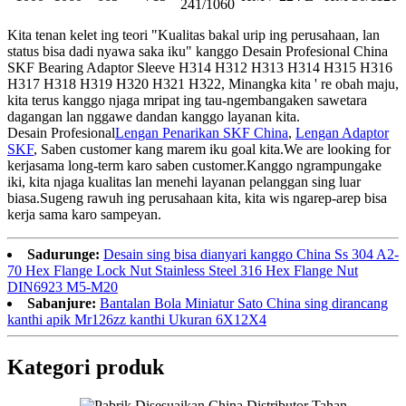
241/1060
Kita tenan kelet ing teori "Kualitas bakal urip ing perusahaan, lan
status bisa dadi nyawa saka iku" kanggo Desain Profesional China
SKF Bearing Adaptor Sleeve H314 H312 H313 H314 H315 H316
H317 H318 H319 H320 H321 H322, Minangka kita ' re obah maju,
kita terus kanggo njaga mripat ing tau-ngembangaken sawetara
dagangan lan nggawe dandan kanggo layanan kita.
Desain Profesional
Lengan Penarikan SKF China
,
Lengan Adaptor
SKF
, Saben customer kang marem iku goal kita.We are looking for
kerjasama long-term karo saben customer.Kanggo ngrampungake
iki, kita njaga kualitas lan menehi layanan pelanggan sing luar
biasa.Sugeng rawuh ing perusahaan kita, kita wis ngarep-arep bisa
kerja sama karo sampeyan.
Sadurunge:
Desain sing bisa dianyari kanggo China Ss 304 A2-
70 Hex Flange Lock Nut Stainless Steel 316 Hex Flange Nut
DIN6923 M5-M20
Sabanjure:
Bantalan Bola Miniatur Sato China sing dirancang
kanthi apik Mr126zz kanthi Ukuran 6X12X4
Kategori produk