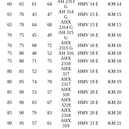
AH 2313
60
65
61
64
HMV 14 E
KM 14
G
AH 314
65
70
43
47
HMV 15 E
KM 15
G
AHX
65
70
64
68
HMV 15 E
KM 15
2314 G
AH 315
70
75
45
49
HMV 16 E
KM 16
G
AHX
70
75
68
72
HMV 16 E
KM 16
2315 G
75
80
48
52
AH 316
HMV 18 E
KM 18
AHX
75
80
71
75
HMV 18 E
KM 18
2316
AHX
80
85
52
56
HMV 19 E
KM 19
317
AHX
80
85
74
78
HMV 19 E
KM 19
2317
AHX
85
90
53
57
HMV 20 E
KM 20
318
AHX
85
90
63
67
HMV 20 E
KM 20
3218
AHX
85
90
79
83
HMV 20 E
KM 20
2318
AHX
90
95
57
61
HMV 21 E
KM 21
319