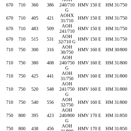
670
710
360
386
240/710
HMV 150 E
HM 31/750
G
AOHX
670
710
405
421
HMV 150 E
HM 31/750
31/710
AOH
670
710
483
509
HMV 150 E
HM 31/750
241/710
AOH
670
710
515
531
HMV 150 E
HM 31/750
32/710 G
AOH
710
750
300
316
HMV 160 E
HM 30/800
30/750
AOH
710
750
380
408
240/750
HMV 160 E
HM 31/800
G
AOH
710
750
425
441
HMV 160 E
HM 31/800
31/750
AOH
710
750
520
548
241/750
HMV 160 E
HM 31/800
G
AOH
710
750
540
556
HMV 160 E
HM 31/800
32/750
AOH
750
800
395
423
240/800
HMV 170 E
HM 31/850
G
AOH
750
800
438
456
HMV 170 E
HM 31/850