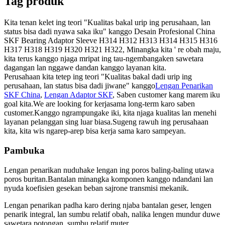
Tag produk
Kita tenan kelet ing teori "Kualitas bakal urip ing perusahaan, lan
status bisa dadi nyawa saka iku" kanggo Desain Profesional China
SKF Bearing Adaptor Sleeve H314 H312 H313 H314 H315 H316
H317 H318 H319 H320 H321 H322, Minangka kita ' re obah maju,
kita terus kanggo njaga mripat ing tau-ngembangaken sawetara
dagangan lan nggawe dandan kanggo layanan kita.
Perusahaan kita tetep ing teori "Kualitas bakal dadi urip ing
perusahaan, lan status bisa dadi jiwane" kanggo
Lengan Penarikan
SKF China
,
Lengan Adaptor SKF
, Saben customer kang marem iku
goal kita.We are looking for kerjasama long-term karo saben
customer.Kanggo ngrampungake iki, kita njaga kualitas lan menehi
layanan pelanggan sing luar biasa.Sugeng rawuh ing perusahaan
kita, kita wis ngarep-arep bisa kerja sama karo sampeyan.
Pambuka
Lengan penarikan nuduhake lengan ing poros baling-baling utawa
poros buritan.Bantalan minangka komponen kanggo ndandani lan
nyuda koefisien gesekan beban sajrone transmisi mekanik.
Lengan penarikan padha karo dering njaba bantalan geser, lengen
penarik integral, lan sumbu relatif obah, nalika lengen mundur duwe
sawetara potongan, sumbu relatif muter.