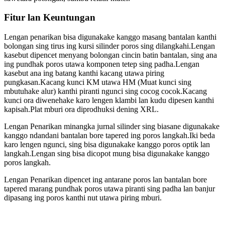
Fitur lan Keuntungan
Lengan penarikan bisa digunakake kanggo masang bantalan kanthi
bolongan sing tirus ing kursi silinder poros sing dilangkahi.Lengan
kasebut dipencet menyang bolongan cincin batin bantalan, sing ana
ing pundhak poros utawa komponen tetep sing padha.Lengan
kasebut ana ing batang kanthi kacang utawa piring
pungkasan.Kacang kunci KM utawa HM (Muat kunci sing
mbutuhake alur) kanthi piranti ngunci sing cocog cocok.Kacang
kunci ora diwenehake karo lengen klambi lan kudu dipesen kanthi
kapisah.Plat mburi ora diprodhuksi dening XRL.
Lengan Penarikan minangka jurnal silinder sing biasane digunakake
kanggo ndandani bantalan bore tapered ing poros langkah.Iki beda
karo lengen ngunci, sing bisa digunakake kanggo poros optik lan
langkah.Lengan sing bisa dicopot mung bisa digunakake kanggo
poros langkah.
Lengan Penarikan dipencet ing antarane poros lan bantalan bore
tapered marang pundhak poros utawa piranti sing padha lan banjur
dipasang ing poros kanthi nut utawa piring mburi.