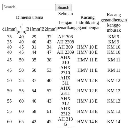
Sebutan
Kacang
Dimensi utama
Kacang
gegandhengan
Lengan
hidrolik sing
kanggo
d
penarikan
gegandhengan
d1[mm]
B1[mm]
B2[mm]
mbusak
[mm]
35
40
29
32
AH 308
KM 9
35
40
40
43
AH 2308
KM 9
40
45
31
34
AH 309
HMV 10 E
KM 10
40
45
44
47
AH 2309
HMV 10 E
KM 10
AHX
45
50
35
38
HMV 11 E
KM 11
310
AHX
45
50
50
53
HMV 11 E
KM 11
2310
AHX
50
55
37
40
HMV 12 E
KM 12
311
AHX
50
55
54
57
HMV 12 E
KM 12
2311
AHX
55
60
40
43
HMV 13 E
KM 13
312
AHX
55
60
58
61
HMV 13 E
KM 13
2312
AH 313
60
65
42
45
HMV 14 E
KM 14
G