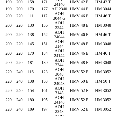
190
200
158
171
HMV 42 E
HM 42 T
24140
190
200
170
177
AH 2340
HMV 44 E
HM 3044
AOH
200
220
111
117
HMV 46 E
HM 46 T
3044 G
AOH
200
220
130
136
HMV 48 E
HM 3048
2244
AOH
200
220
138
152
HMV 46 E
HM 46 T
24044
AOH
200
220
145
151
HMV 48 E
HM 3048
3144
AOH
200
220
170
184
HMV 46 E
HM 46 T
24144
AOH
200
220
181
189
HMV 48 E
HM 3048
2344
AOH
220
240
116
123
HMV 52 E
HM 3052
3048
AOH
220
240
138
153
HMV 50 E
HM 50 T
24048
AOH
220
240
154
161
HMV 52 E
HM 3052
3148
AOH
220
240
180
195
HMV 52 E
HM 3052
24148
AOH
220
240
189
197
HMV 52 E
HM 3052
2348