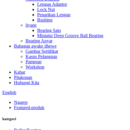
Lengan Adaptor
Lock Nut
Penarikan Lengan
Bushing
liyane
Bearing Sato
Miniatur Deep Groove Ball Bearing
Bearing Anyar
Babagan awake dhewe
Gambar Sertifikat
Kasus Pelanggan
Pameran
Workshop
Kabar
Pitakonan
Hubungi Kita
English
Ngarep
Featured-produk
kategori