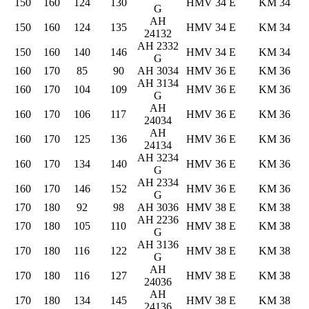
150
160
124
130
HMV 34 E
KM 34
G
AH
150
160
124
135
HMV 34 E
KM 34
24132
AH 2332
150
160
140
146
HMV 34 E
KM 34
G
160
170
85
90
AH 3034
HMV 36 E
KM 36
AH 3134
160
170
104
109
HMV 36 E
KM 36
G
AH
160
170
106
117
HMV 36 E
KM 36
24034
AH
160
170
125
136
HMV 36 E
KM 36
24134
AH 3234
160
170
134
140
HMV 36 E
KM 36
G
AH 2334
160
170
146
152
HMV 36 E
KM 36
G
170
180
92
98
AH 3036
HMV 38 E
KM 38
AH 2236
170
180
105
110
HMV 38 E
KM 38
G
AH 3136
170
180
116
122
HMV 38 E
KM 38
G
AH
170
180
116
127
HMV 38 E
KM 38
24036
AH
170
180
134
145
HMV 38 E
KM 38
24136