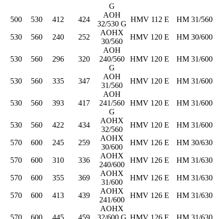
G
AOH
500
530
412
424
HMV 112 E
HM 31/560
32/530 G
AOHX
530
560
240
252
HMV 120 E
HM 30/600
30/560
AOH
530
560
296
320
240/560
HMV 120 E
HM 31/600
G
AOH
530
560
335
347
HMV 120 E
HM 31/600
31/560
AOH
530
560
393
417
241/560
HMV 120 E
HM 31/600
G
AOHX
530
560
422
434
HMV 120 E
HM 31/600
32/560
AOHX
570
600
245
259
HMV 126 E
HM 30/630
30/600
AOHX
570
600
310
336
HMV 126 E
HM 31/630
240/600
AOHX
570
600
355
369
HMV 126 E
HM 31/630
31/600
AOHX
570
600
413
439
HMV 126 E
HM 31/630
241/600
AOHX
570
600
445
459
32/600 G
HMV 126 E
HM 31/630