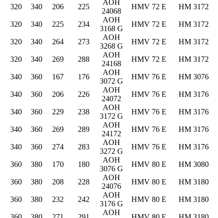
AOH
320
340
206
225
HMV 72 E
HM 3172
24068
AOH
320
340
225
234
HMV 72 E
HM 3172
3168 G
AOH
320
340
264
273
HMV 72 E
HM 3172
3268 G
AOH
320
340
269
288
HMV 72 E
HM 3172
24168
AOH
340
360
167
176
HMV 76 E
HM 3076
3072 G
AOH
340
360
206
226
HMV 76 E
HM 3176
24072
AOH
340
360
229
238
HMV 76 E
HM 3176
3172 G
AOH
340
360
269
289
HMV 76 E
HM 3176
24172
AOH
340
360
274
283
HMV 76 E
HM 3176
3272 G
AOH
360
380
170
180
HMV 80 E
HM 3080
3076 G
AOH
360
380
208
228
HMV 80 E
HM 3180
24076
AOH
360
380
232
242
HMV 80 E
HM 3180
3176 G
AOH
360
380
271
291
HMV 80 E
HM 3180