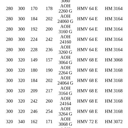
3060
AOH
280
300
170
178
HMV 64 E
HM 3164
2260 G
AOH
280
300
184
202
HMV 64 E
HM 3164
24060 G
AOH
280
300
192
200
HMV 64 E
HM 3164
3160 G
AOH
280
300
224
242
HMV 64 E
HM 3164
24160
AOH
280
300
228
236
HMV 64 E
HM 3164
3260 G
AOH
300
320
149
157
HMV 68 E
HM 3068
3064 G
AOH
300
320
180
190
HMV 68 E
HM 3168
2264 G
AOH
300
320
184
202
HMV 68 E
HM 3168
24064 G
AOH
300
320
209
217
HMV 68 E
HM 3168
3164 G
AOH
300
320
242
260
HMV 68 E
HM 3168
24164
AOH
300
320
246
254
HMV 68 E
HM 3168
3264 G
AOH
320
340
162
171
HMV 72 E
HM 3072
3068 G