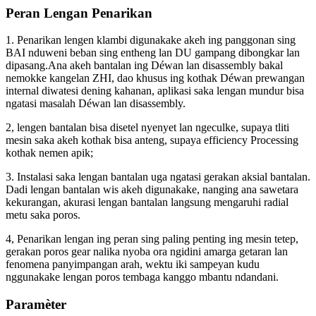
Peran Lengan Penarikan
1. Penarikan lengen klambi digunakake akeh ing panggonan sing
BAI nduweni beban sing entheng lan DU gampang dibongkar lan
dipasang.Ana akeh bantalan ing Déwan lan disassembly bakal
nemokke kangelan ZHI, dao khusus ing kothak Déwan prewangan
internal diwatesi dening kahanan, aplikasi saka lengan mundur bisa
ngatasi masalah Déwan lan disassembly.
2, lengen bantalan bisa disetel nyenyet lan ngeculke, supaya tliti
mesin saka akeh kothak bisa anteng, supaya efficiency Processing
kothak nemen apik;
3. Instalasi saka lengan bantalan uga ngatasi gerakan aksial bantalan.
Dadi lengan bantalan wis akeh digunakake, nanging ana sawetara
kekurangan, akurasi lengan bantalan langsung mengaruhi radial
metu saka poros.
4, Penarikan lengan ing peran sing paling penting ing mesin tetep,
gerakan poros gear nalika nyoba ora ngidini amarga getaran lan
fenomena panyimpangan arah, wektu iki sampeyan kudu
nggunakake lengan poros tembaga kanggo mbantu ndandani.
Paramèter