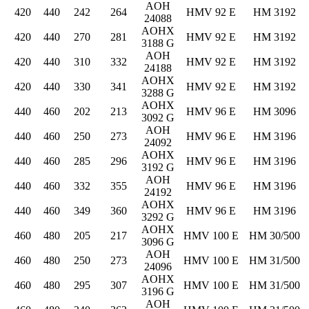
AOH
420
440
242
264
HMV 92 E
HM 3192
24088
AOHX
420
440
270
281
HMV 92 E
HM 3192
3188 G
AOH
420
440
310
332
HMV 92 E
HM 3192
24188
AOHX
420
440
330
341
HMV 92 E
HM 3192
3288 G
AOHX
440
460
202
213
HMV 96 E
HM 3096
3092 G
AOH
440
460
250
273
HMV 96 E
HM 3196
24092
AOHX
440
460
285
296
HMV 96 E
HM 3196
3192 G
AOH
440
460
332
355
HMV 96 E
HM 3196
24192
AOHX
440
460
349
360
HMV 96 E
HM 3196
3292 G
AOHX
460
480
205
217
HMV 100 E
HM 30/500
3096 G
AOH
460
480
250
273
HMV 100 E
HM 31/500
24096
AOHX
460
480
295
307
HMV 100 E
HM 31/500
3196 G
AOH