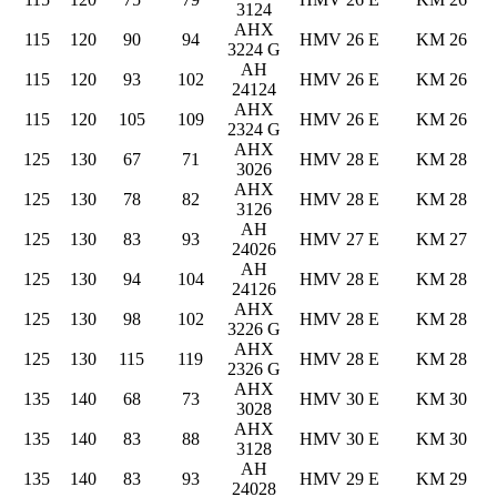
3124
AHX
115
120
90
94
HMV 26 E
KM 26
3224 G
AH
115
120
93
102
HMV 26 E
KM 26
24124
AHX
115
120
105
109
HMV 26 E
KM 26
2324 G
AHX
125
130
67
71
HMV 28 E
KM 28
3026
AHX
125
130
78
82
HMV 28 E
KM 28
3126
AH
125
130
83
93
HMV 27 E
KM 27
24026
AH
125
130
94
104
HMV 28 E
KM 28
24126
AHX
125
130
98
102
HMV 28 E
KM 28
3226 G
AHX
125
130
115
119
HMV 28 E
KM 28
2326 G
AHX
135
140
68
73
HMV 30 E
KM 30
3028
AHX
135
140
83
88
HMV 30 E
KM 30
3128
AH
135
140
83
93
HMV 29 E
KM 29
24028