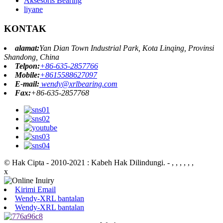
Aksesoris Bearing
liyane
KONTAK
alamat:
Yan Dian Town Industrial Park, Kota Linqing, Provinsi
Shandong, China
Telpon:
+86-635-2857766
Mobile:
+8615588627097
E-mail:
wendy@xrlbearing.com
Fax:
+86-635-2857768
© Hak Cipta - 2010-2021 : Kabeh Hak Dilindungi.
- , , , , , ,
x
Kirimi Email
Wendy-XRL bantalan
Wendy-XRL bantalan