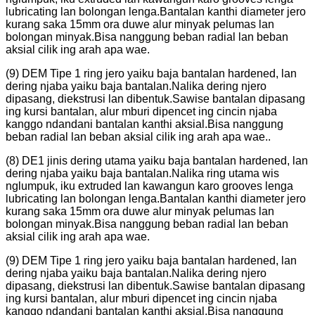
lubricating lan bolongan lenga.Bantalan kanthi diameter jero
kurang saka 15mm ora duwe alur minyak pelumas lan
bolongan minyak.Bisa nanggung beban radial lan beban
aksial cilik ing arah apa wae.
(9) DEM Tipe 1 ring jero yaiku baja bantalan hardened, lan
dering njaba yaiku baja bantalan.Nalika dering njero
dipasang, diekstrusi lan dibentuk.Sawise bantalan dipasang
ing kursi bantalan, alur mburi dipencet ing cincin njaba
kanggo ndandani bantalan kanthi aksial.Bisa nanggung
beban radial lan beban aksial cilik ing arah apa wae..
(8) DE1 jinis dering utama yaiku baja bantalan hardened, lan
dering njaba yaiku baja bantalan.Nalika ring utama wis
nglumpuk, iku extruded lan kawangun karo grooves lenga
lubricating lan bolongan lenga.Bantalan kanthi diameter jero
kurang saka 15mm ora duwe alur minyak pelumas lan
bolongan minyak.Bisa nanggung beban radial lan beban
aksial cilik ing arah apa wae.
(9) DEM Tipe 1 ring jero yaiku baja bantalan hardened, lan
dering njaba yaiku baja bantalan.Nalika dering njero
dipasang, diekstrusi lan dibentuk.Sawise bantalan dipasang
ing kursi bantalan, alur mburi dipencet ing cincin njaba
kanggo ndandani bantalan kanthi aksial.Bisa nanggung