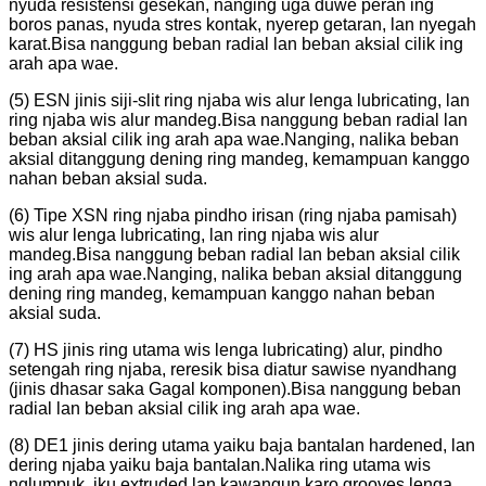
nyuda resistensi gesekan, nanging uga duwe peran ing
boros panas, nyuda stres kontak, nyerep getaran, lan nyegah
karat.Bisa nanggung beban radial lan beban aksial cilik ing
arah apa wae.
(5) ESN jinis siji-slit ring njaba wis alur lenga lubricating, lan
ring njaba wis alur mandeg.Bisa nanggung beban radial lan
beban aksial cilik ing arah apa wae.Nanging, nalika beban
aksial ditanggung dening ring mandeg, kemampuan kanggo
nahan beban aksial suda.
(6) Tipe XSN ring njaba pindho irisan (ring njaba pamisah)
wis alur lenga lubricating, lan ring njaba wis alur
mandeg.Bisa nanggung beban radial lan beban aksial cilik
ing arah apa wae.Nanging, nalika beban aksial ditanggung
dening ring mandeg, kemampuan kanggo nahan beban
aksial suda.
(7) HS jinis ring utama wis lenga lubricating) alur, pindho
setengah ring njaba, reresik bisa diatur sawise nyandhang
(jinis dhasar saka Gagal komponen).Bisa nanggung beban
radial lan beban aksial cilik ing arah apa wae.
(8) DE1 jinis dering utama yaiku baja bantalan hardened, lan
dering njaba yaiku baja bantalan.Nalika ring utama wis
nglumpuk, iku extruded lan kawangun karo grooves lenga