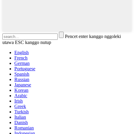
Pencet enter kanggo nggoleki
utawa ESC kanggo nutup
English
French
German
Portuguese
Spanish
Russian
Japanese
Korean
Arabic
Irish
Greek
Turkish
Italian
Danish
Romanian
Indonesian