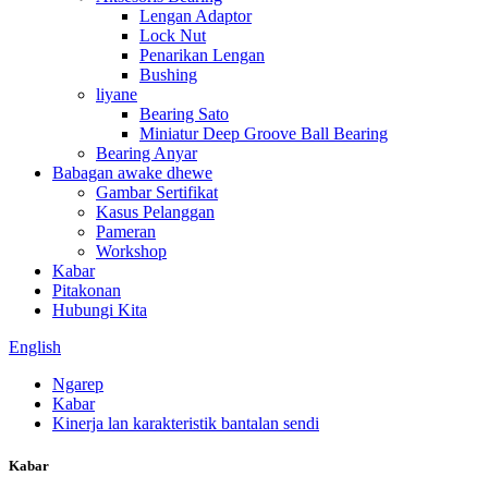
Lengan Adaptor
Lock Nut
Penarikan Lengan
Bushing
liyane
Bearing Sato
Miniatur Deep Groove Ball Bearing
Bearing Anyar
Babagan awake dhewe
Gambar Sertifikat
Kasus Pelanggan
Pameran
Workshop
Kabar
Pitakonan
Hubungi Kita
English
Ngarep
Kabar
Kinerja lan karakteristik bantalan sendi
Kabar