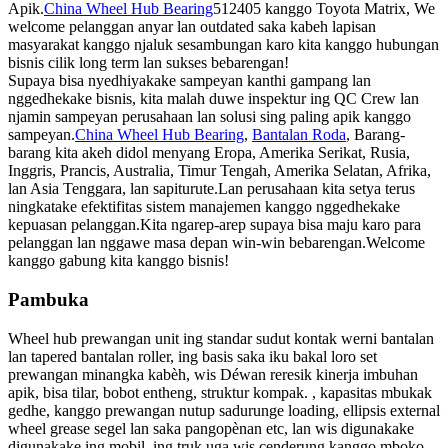
Apik.
China Wheel Hub Bearing
512405 kanggo Toyota Matrix, We
welcome pelanggan anyar lan outdated saka kabeh lapisan
masyarakat kanggo njaluk sesambungan karo kita kanggo hubungan
bisnis cilik long term lan sukses bebarengan!
Supaya bisa nyedhiyakake sampeyan kanthi gampang lan
nggedhekake bisnis, kita malah duwe inspektur ing QC Crew lan
njamin sampeyan perusahaan lan solusi sing paling apik kanggo
sampeyan.
China Wheel Hub Bearing
,
Bantalan Roda
, Barang-
barang kita akeh didol menyang Eropa, Amerika Serikat, Rusia,
Inggris, Prancis, Australia, Timur Tengah, Amerika Selatan, Afrika,
lan Asia Tenggara, lan sapiturute.Lan perusahaan kita setya terus
ningkatake efektifitas sistem manajemen kanggo nggedhekake
kepuasan pelanggan.Kita ngarep-arep supaya bisa maju karo para
pelanggan lan nggawe masa depan win-win bebarengan.Welcome
kanggo gabung kita kanggo bisnis!
Pambuka
Wheel hub prewangan unit ing standar sudut kontak werni bantalan
lan tapered bantalan roller, ing basis saka iku bakal loro set
prewangan minangka kabèh, wis Déwan reresik kinerja imbuhan
apik, bisa tilar, bobot entheng, struktur kompak. , kapasitas mbukak
gedhe, kanggo prewangan nutup sadurunge loading, ellipsis external
wheel grease segel lan saka pangopènan etc, lan wis digunakake
digunakake ing mobil, ing truk uga wis cenderung kanggo mboko