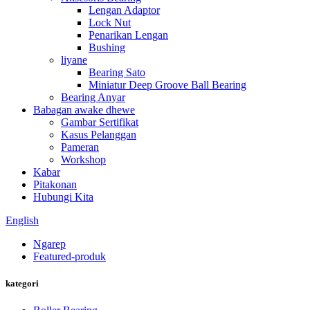
Lengan Adaptor
Lock Nut
Penarikan Lengan
Bushing
liyane
Bearing Sato
Miniatur Deep Groove Ball Bearing
Bearing Anyar
Babagan awake dhewe
Gambar Sertifikat
Kasus Pelanggan
Pameran
Workshop
Kabar
Pitakonan
Hubungi Kita
English
Ngarep
Featured-produk
kategori