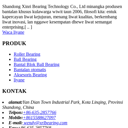
Shandong Xinri Bearing Technology Co., Ltd minangka produsen
bantalan khusus kulawarga wiwit taun 2006, filosofi kita: entuk
kapercayan liwat kejujuran, menang liwat kualitas, berkembang
liwat inovasi, lan nggawe kesempatan dhewe liwat semangat
enterprising.[ .. ]
Waca liyane
PRODUK
Roller Bearing
Ball Bearing
Bantal Blok Ball Bearing
Bantalan otomatis
Aksesoris Bearing
liyane
KONTAK
alamat:
Yan Dian Town Industrial Park, Kota Linqing, Provinsi
Shandong, China
Telpon:
+86-635-2857766
Mobile:
+8615588627097
E-mail:
wendy@xrlbearing.com
Fax:
+86-635-2857768