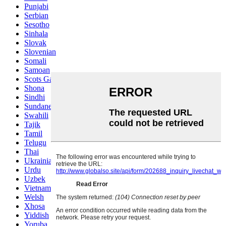
Punjabi
Serbian
Sesotho
Sinhala
Slovak
Slovenian
Somali
Samoan
Scots Gaelic
Shona
Sindhi
Sundanese
Swahili
Tajik
Tamil
Telugu
Thai
Ukrainian
Urdu
Uzbek
Vietnamese
Welsh
Xhosa
Yiddish
Yoruba