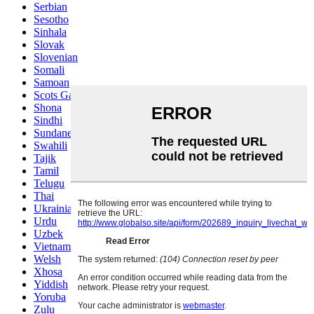
Serbian
Sesotho
Sinhala
Slovak
Slovenian
Somali
Samoan
Scots Gaelic
Shona
Sindhi
Sundanese
Swahili
Tajik
Tamil
Telugu
Thai
Ukrainian
Urdu
Uzbek
Vietnamese
Welsh
Xhosa
Yiddish
Yoruba
Zulu