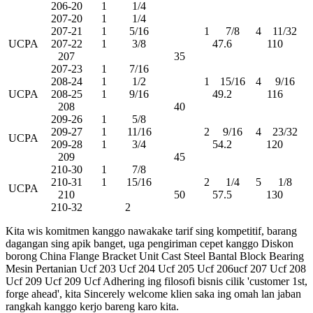
206-20
1
1/4
207-20
1
1/4
207-21
1
5/16
1
7/8
4
11/32
UCPA
207-22
1
3/8
47.6
110
207
35
207-23
1
7/16
208-24
1
1/2
1
15/16
4
9/16
UCPA
208-25
1
9/16
49.2
116
208
40
209-26
1
5/8
209-27
1
11/16
2
9/16
4
23/32
UCPA
209-28
1
3/4
54.2
120
209
45
210-30
1
7/8
210-31
1
15/16
2
1/4
5
1/8
UCPA
210
50
57.5
130
210-32
2
Kita wis komitmen kanggo nawakake tarif sing kompetitif, barang
dagangan sing apik banget, uga pengiriman cepet kanggo Diskon
borong China Flange Bracket Unit Cast Steel Bantal Block Bearing
Mesin Pertanian Ucf 203 Ucf 204 Ucf 205 Ucf 206ucf 207 Ucf 208
Ucf 209 Ucf 209 Ucf Adhering ing filosofi bisnis cilik 'customer 1st,
forge ahead', kita Sincerely welcome klien saka ing omah lan jaban
rangkah kanggo kerjo bareng karo kita.