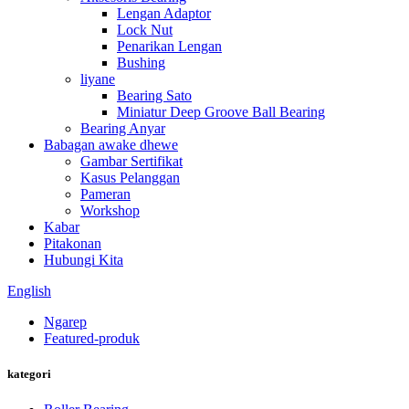
Lengan Adaptor
Lock Nut
Penarikan Lengan
Bushing
liyane
Bearing Sato
Miniatur Deep Groove Ball Bearing
Bearing Anyar
Babagan awake dhewe
Gambar Sertifikat
Kasus Pelanggan
Pameran
Workshop
Kabar
Pitakonan
Hubungi Kita
English
Ngarep
Featured-produk
kategori