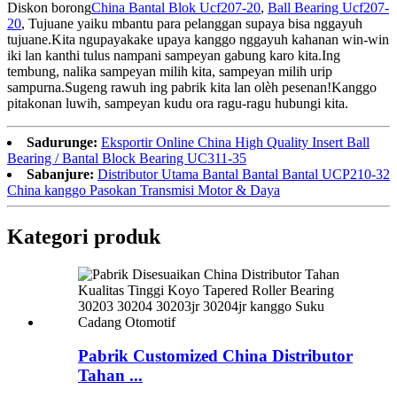
Diskon borong
China Bantal Blok Ucf207-20
,
Ball Bearing Ucf207-
20
, Tujuane yaiku mbantu para pelanggan supaya bisa nggayuh
tujuane.Kita ngupayakake upaya kanggo nggayuh kahanan win-win
iki lan kanthi tulus nampani sampeyan gabung karo kita.Ing
tembung, nalika sampeyan milih kita, sampeyan milih urip
sampurna.Sugeng rawuh ing pabrik kita lan olèh pesenan!Kanggo
pitakonan luwih, sampeyan kudu ora ragu-ragu hubungi kita.
Sadurunge:
Eksportir Online China High Quality Insert Ball
Bearing / Bantal Block Bearing UC311-35
Sabanjure:
Distributor Utama Bantal Bantal Bantal UCP210-32
China kanggo Pasokan Transmisi Motor & Daya
Kategori produk
Pabrik Customized China Distributor
Tahan ...