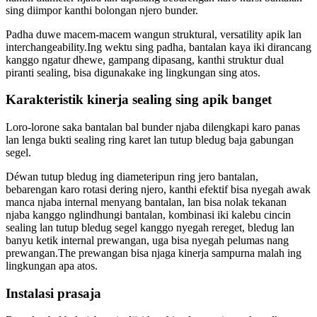
sing diimpor kanthi bolongan njero bunder.
Padha duwe macem-macem wangun struktural, versatility apik lan
interchangeability.Ing wektu sing padha, bantalan kaya iki dirancang
kanggo ngatur dhewe, gampang dipasang, kanthi struktur dual
piranti sealing, bisa digunakake ing lingkungan sing atos.
Karakteristik kinerja sealing sing apik banget
Loro-lorone saka bantalan bal bunder njaba dilengkapi karo panas
lan lenga bukti sealing ring karet lan tutup bledug baja gabungan
segel.
Déwan tutup bledug ing diameteripun ring jero bantalan,
bebarengan karo rotasi dering njero, kanthi efektif bisa nyegah awak
manca njaba internal menyang bantalan, lan bisa nolak tekanan
njaba kanggo nglindhungi bantalan, kombinasi iki kalebu cincin
sealing lan tutup bledug segel kanggo nyegah rereget, bledug lan
banyu ketik internal prewangan, uga bisa nyegah pelumas nang
prewangan.The prewangan bisa njaga kinerja sampurna malah ing
lingkungan apa atos.
Instalasi prasaja