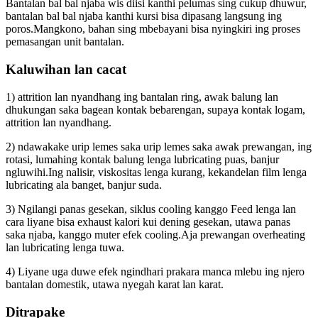
Bantalan bal bal njaba wis diisi kanthi pelumas sing cukup dhuwur,
bantalan bal bal njaba kanthi kursi bisa dipasang langsung ing
poros.Mangkono, bahan sing mbebayani bisa nyingkiri ing proses
pemasangan unit bantalan.
Kaluwihan lan cacat
1) attrition lan nyandhang ing bantalan ring, awak balung lan
dhukungan saka bagean kontak bebarengan, supaya kontak logam,
attrition lan nyandhang.
2) ndawakake urip lemes saka urip lemes saka awak prewangan, ing
rotasi, lumahing kontak balung lenga lubricating puas, banjur
ngluwihi.Ing nalisir, viskositas lenga kurang, kekandelan film lenga
lubricating ala banget, banjur suda.
3) Ngilangi panas gesekan, siklus cooling kanggo Feed lenga lan
cara liyane bisa exhaust kalori kui dening gesekan, utawa panas
saka njaba, kanggo muter efek cooling.Aja prewangan overheating
lan lubricating lenga tuwa.
4) Liyane uga duwe efek ngindhari prakara manca mlebu ing njero
bantalan domestik, utawa nyegah karat lan karat.
Ditrapake