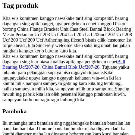
Tag produk
Kita wis komitmen kanggo nawakake tarif sing kompetitif, barang
dagangan sing apik banget, uga pengiriman cepet kanggo Diskon
borong China Flange Bracket Unit Cast Steel Bantal Block Bearing
Mesin Pertanian Ucf 203 Ucf 204 Ucf 205 Ucf 206ucf 207 Ucf 208
Ucf 209 Ucf 209 Ucf Adhering ing filosofi bisnis cilik 'customer 1st,
forge ahead', kita Sincerely welcome klien saka ing omah lan jaban
rangkah kanggo kerjo bareng karo kita.
Kita wis komitmen kanggo nawakake tarif sing kompetitif, barang
dagangan sing luar biasa kualitas apik, uga pengiriman cepet
Ball
Bearing Ucf207-20
,
China Bantal Blok Ucf207-20
, Tujuane yaiku
mbantu para pelanggan supaya bisa nggayuh tujuane.Kita
ngupayakake upaya kanggo nggayuh kahanan win-win iki lan
kanthi tulus nampani sampeyan gabung karo kita.Ing tembung,
nalika sampeyan milih kita, sampeyan milih urip sampurna.Sugeng
rawuh ing pabrik kita lan olèh pesenan!Kanggo pitakonan luwih,
sampeyan kudu ora ragu-ragu hubungi kita.
Pambuka
Iki minangka unit bantalan sing nggabungake bantalan bantalan lan
bantalan bantalan.Umume bantalan bunder njaba digawe dadi bal
kanthi diameter njaba lan dipasang bebarengan karo kursi bantalan