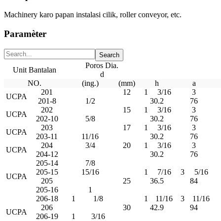
Machinery karo papan instalasi cilik, roller conveyor, etc.
Paramèter
Poros Dia.
Unit Bantalan
d
NO.
(ing.)
(mm)
h
a
201
12
1
3/16
3
UCPA
201-8
1/2
30.2
76
202
15
1
3/16
3
UCPA
202-10
5/8
30.2
76
203
17
1
3/16
3
UCPA
203-11
11/16
30.2
76
204
3/4
20
1
3/16
3
UCPA
204-12
30.2
76
205-14
7/8
205-15
15/16
1
7/16
3
5/16
UCPA
205
25
36.5
84
205-16
1
206-18
1
1/8
1
11/16
3
11/16
206
30
42.9
94
UCPA
206-19
1
3/16