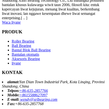
Shandong Xinri Bearing Technology Co., Ltd minangka produsen
bantalan khusus kulawarga wiwit taun 2006, filosofi kita: entuk
kapercayan liwat kejujuran, menang liwat kualitas, berkembang
liwat inovasi, lan nggawe kesempatan dhewe liwat semangat
enterprising.[ .. ]
Waca liyane
PRODUK
Roller Bearing
Ball Bearing
Bantal Blok Ball Bearing
Bantalan otomatis
Aksesoris Bearing
liyane
KONTAK
alamat:
Yan Dian Town Industrial Park, Kota Linqing, Provinsi
Shandong, China
Telpon:
+86-635-2857766
Mobile:
+8615588627097
E-mail:
wendy@xrlbearing.com
Fax:
+86-635-2857768